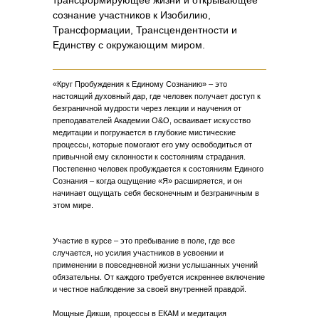
трансформирующее жизни и открывающее
сознание участников к Изобилию,
Трансформации, Трансцендентности и
Единству с окружающим миром.
«Круг Пробуждения к Единому Сознанию» – это
настоящий духовный дар, где человек получает доступ к
безграничной мудрости через лекции и научения от
преподавателей Академии O&O, осваивает искусство
медитации и погружается в глубокие мистические
процессы, которые помогают его уму освободиться от
привычной ему склонности к состояниям страдания.
Постепенно человек пробуждается к состояниям Единого
Сознания – когда ощущение «Я» расширяется, и он
начинает ощущать себя бесконечным и безграничным в
этом мире.
Участие в курсе – это пребывание в поле, где все
случается, но усилия участников в усвоении и
применении в повседневной жизни услышанных учений
обязательны. От каждого требуется искреннее включение
и честное наблюдение за своей внутренней правдой.
Мощные Дикши, процессы в ЕКАМ и медитация