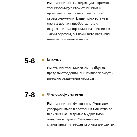
Вы становитесь Созидающим Перемены,
трансформируя свои отношения и
проявляя великолепное лидерство в
своем окружении. Ваше присутствие в
жизнях других приобретает силу
исцелять и трансформировать их жизни.
Таким образом, вы начинаете оказывать
влияние на полотно жизни.
5-6
Мистик
Вы становитесь Мистиком. Выйдя за
пределы страданий, вы начинаете видеть
иллюзию разделения насквозь.
7-8
Философ-учитель
Вы становитесь Философом-Учителем,
утвердившимся в состоянии Единства со
всей жизнью. Ведомые мудростью и
живущие в Едином Сознании, вы
становитесь путеводным огнем для других.